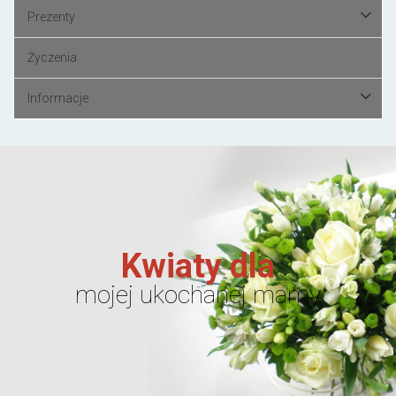
Prezenty
Życzenia
Informacje
Kwiaty dla
mojej ukochanej mamy