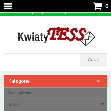
Nasza strona korzysta z cookies - czyli tzw ciastek w celu
0
prawidłowego działania. Zaakceptuj przyjmowanie cookies
aby korzystać z naszego serwisu.
Szukaj
Kategorie
Strona główna
Kwiaty