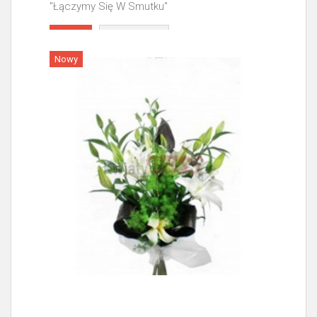
"Łączymy Się W Smutku"
Więcej
Nowy