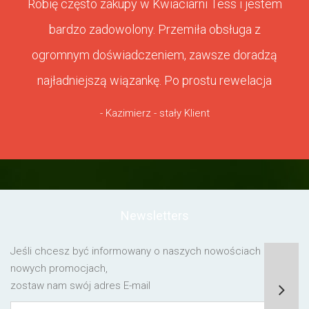
Robię często zakupy w Kwiaciarni Tess i jestem
bardzo zadowolony. Przemiła obsługa z
ogromnym doświadczeniem, zawsze doradzą
najładniejszą wiązankę. Po prostu rewelacja
- Kazimierz - stały Klient
Newsletters
Jeśli chcesz być informowany o naszych nowościach lub o
nowych promocjach,
zostaw nam swój adres E-mail