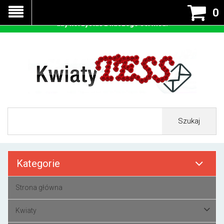
Nasza strona korzysta z cookies - czyli tzw ciastek w celu
0
prawidłowego działania. Zaakceptuj przyjmowanie cookies
aby korzystać z naszego serwisu.
Szukaj
Kategorie
Strona główna
Kwiaty