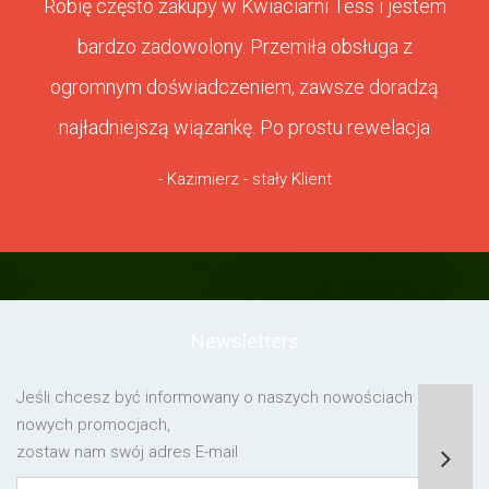
Robię często zakupy w Kwiaciarni Tess i jestem
bardzo zadowolony. Przemiła obsługa z
ogromnym doświadczeniem, zawsze doradzą
najładniejszą wiązankę. Po prostu rewelacja
- Kazimierz - stały Klient
Newsletters
Jeśli chcesz być informowany o naszych nowościach lub o
nowych promocjach,
zostaw nam swój adres E-mail