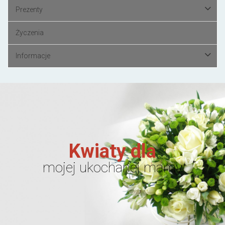
Prezenty
Życzenia
Informacje
Kwiaty dla
mojej ukochanej mamy