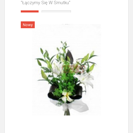
"Łączymy Się W Smutku"
Więcej
Nowy