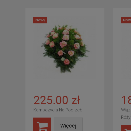
Nowy
Now
225.00 zł
1
Kompozycja Na Pogrzeb
Wiąz
Róży
Więcej