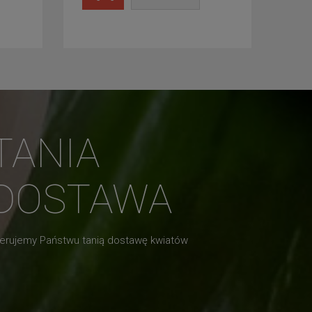
TANIA
DOSTAWA
erujemy Państwu tanią dostawę kwiatów