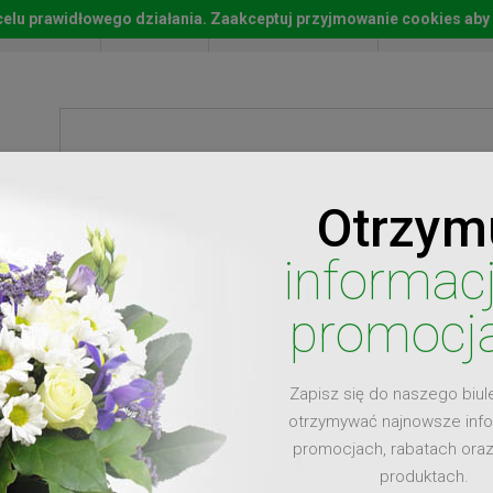
w celu prawidłowego działania. Zaakceptuj przyjmowanie cookies aby
Start
Moje konto
Lista życz
Otrzym
ty
Prezenty
Ży
informac
promocj
Zapisz się do naszego biul
dla
otrzymywać najnowsze inf
promocjach, rabatach ora
produktach.