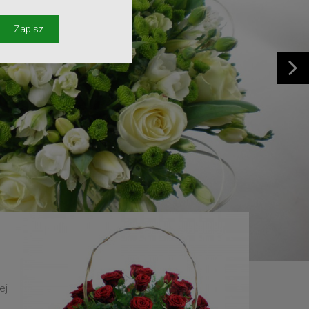
y
Zapisz
ej