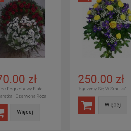
70.00 zł
250.00 zł
iec Pogrzebowy Biała
"Łączymy Się W Smutku"
aretka I Czerwona Róża
Więcej
Więcej