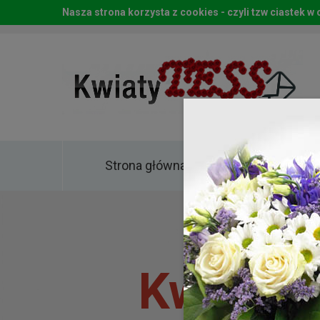
Nasza strona korzysta z cookies - czyli tzw ciastek 
Strona główna
Kwia
Kwiaty 