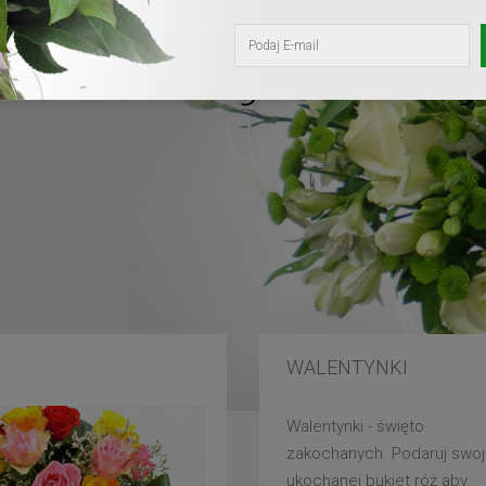
kochanej mam
WALENTYNKI
Walentynki - święto
zakochanych. Podaruj swoj
ukochanej bukiet róż aby