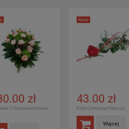
y
Nowy
80.00 zł
43.00 zł
anka Z Różowokremowej
Róża Czerwona Piękność
Więcej