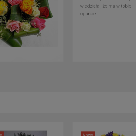
wiedziała , że ma w tobie
oparcie .
y
Nowy