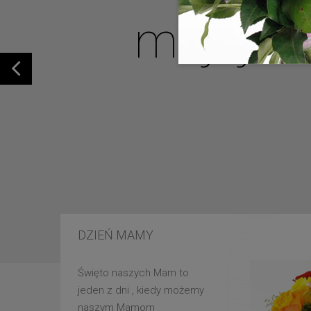
mojej u
DZIEŃ MAMY
Święto naszych Mam to
jeden z dni , kiedy możemy
naszym Mamom