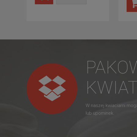
PAKO
KWIA
W naszej kwiaciarni mo
lub upominek.