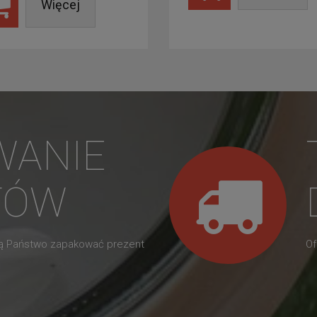
Więcej
WANIE
TÓW
gą Państwo zapakować prezent
Of