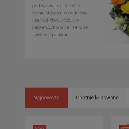
podziękować za miłość i
ciepło którym nas obdarzyły
, za trud, który włożyły w
nasze wychowanie , za to że
zawsze są z nami .
Najnowsze
Chętnie kupowane
Nowy
Now