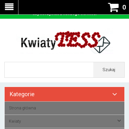
Nasza strona korzysta z cookies - czyli tzw ciastek w celu
0
prawidłowego działania. Zaakceptuj przyjmowanie cookies
aby korzystać z naszego serwisu.
Szukaj
Kategorie
Strona główna
Kwiaty