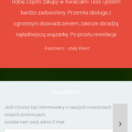
Robię często zakupy w Kwiaciarni Tess i jestem
bardzo zadowolony. Przemiła obsługa z
ogromnym doświadczeniem, zawsze doradzą
najładniejszą wiązankę. Po prostu rewelacja
- Kazimierz - stały Klient
Newsletters
Jeśli chcesz być informowany o naszych nowościach lub o
nowych promocjach,
zostaw nam swój adres E-mail