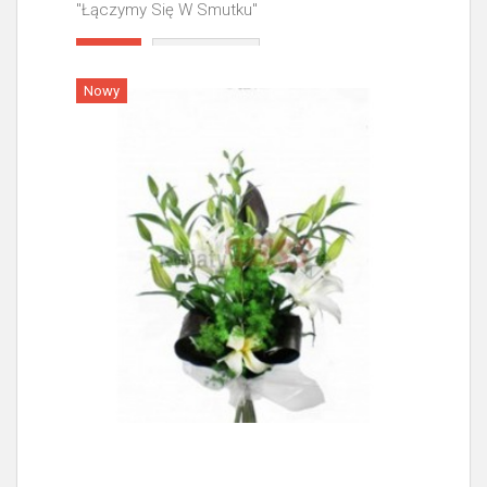
"Łączymy Się W Smutku"
Więcej
Nowy