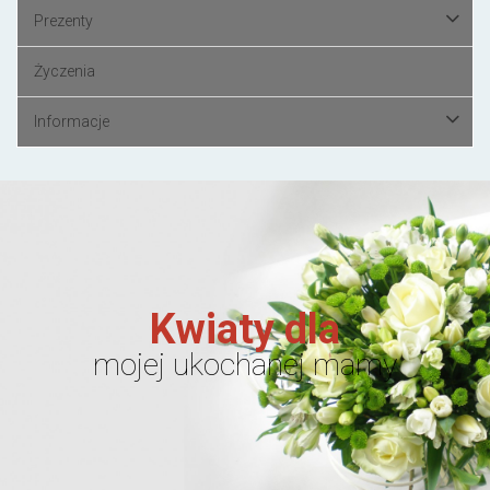
Prezenty
Życzenia
Informacje
Kwiaty dla
mojej ukochanej mamy